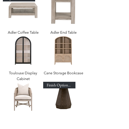
Adler Coffee Table
Adler End Table
Toulouse Display
Cane Storage Bookcase
Cabinet
Finish Options Available!
McGuire Arm Chair
Coulter End Table